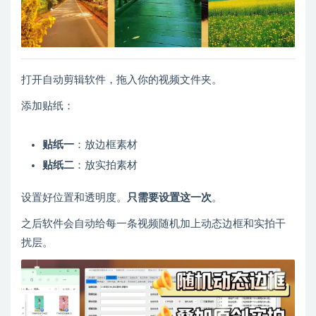
打开自动剪辑软件，拖入你的视频文件夹。
添加贴纸：
贴纸一
：放边框素材
贴纸二
：放实拍素材
设置好位置和透明度。
只需要设置这一次
。
之后软件会自动给每一条视频随机加上动态边框和实拍干
扰层。