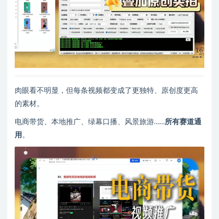
肉眼看不明显，但每条视频都变成了更独特、原创度更高
的素材。
电商带货、本地推广、绿幕口播、风景旅游……
所有赛道通
用
。