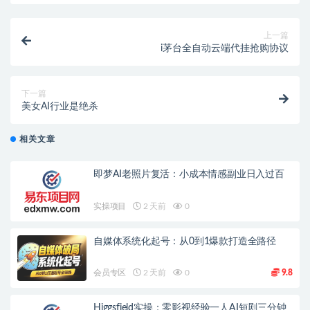
上一篇
i茅台全自动云端代挂抢购协议
下一篇
美女AI行业是绝杀
相关文章
即梦AI老照片复活：小成本情感副业日入过百
实操项目
2 天前
0
自媒体系统化起号：从0到1爆款打造全路径
会员专区
2 天前
0
9.8
Higgsfield实操：零影视经验一人AI短剧三分钟