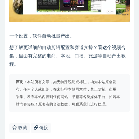
一个设置，软件自动批量产出。
想了解更详细的自动剪辑配置和赛道实操？看这个视频合
集，里面有完整的电商、本地、口播、旅游等自动产出教
程。
声明：
本站所有文章，如无特殊说明或标注，均为本站原创发
布。任何个人或组织，在未征得本站同意时，禁止复制、盗用、
采集、发布本站内容到任何网站、书籍等各类媒体平台。如若本
站内容侵犯了原著者的合法权益，可联系我们进行处理。
收藏
链接