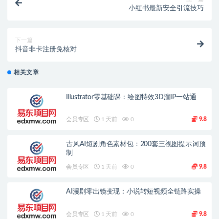
小红书最新安全引流技巧
下一篇
抖音非卡注册免核对
相关文章
Illustrator零基础课：绘图特效3D渲IP一站通
会员专区
1 天前
0
9.8
古风AI短剧角色素材包：200套三视图提示词预
制
会员专区
1 天前
0
9.8
AI漫剧零出镜变现：小说转短视频全链路实操
会员专区
1 天前
0
9.8