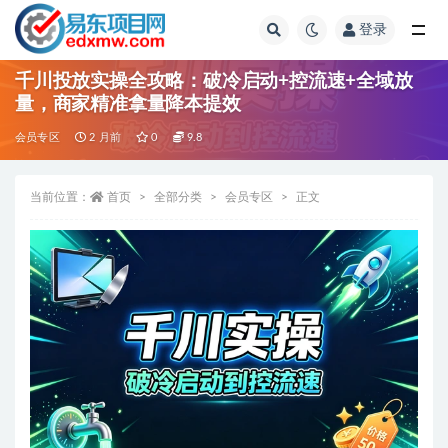
登录
全部
千川投放实操全攻略：破冷启动+控流速+全域放
量，商家精准拿量降本提效
会员专区
2 月前
0
9.8
当前位置：
首页
全部分类
会员专区
正文