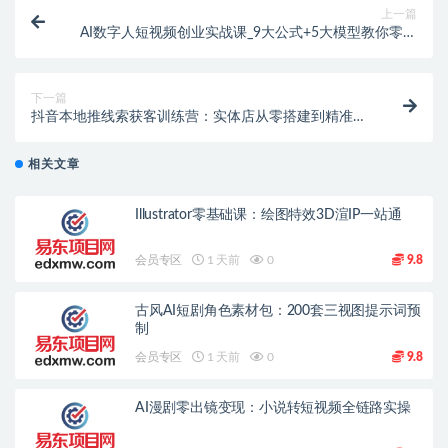
上一篇
AI数字人短视频创业实战课_9大公式+5大模型教你零基
础做爆款
下一篇
抖音本地推线索获客训练营：实体店从零搭建到精准引
流，冷启动+搜索广告+小风车全流程
相关文章
Illustrator零基础课：绘图特效3D渲IP一站通
会员专区
1 天前
0
9.8
古风AI短剧角色素材包：200套三视图提示词预
制
会员专区
1 天前
0
9.8
AI漫剧零出镜变现：小说转短视频全链路实操