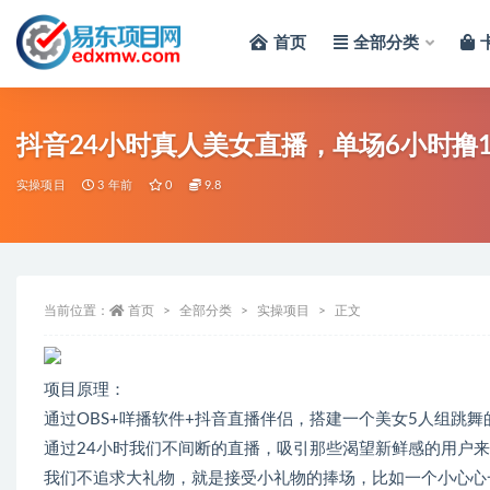
首页
全部分类
全部
抖音24小时真人美女直播，单场6小时撸
实操项目
3 年前
0
9.8
当前位置：
首页
全部分类
实操项目
正文
项目原理：
通过OBS+咩播软件+抖音直播伴侣，搭建一个美女5人组跳舞
通过24小时我们不间断的直播，吸引那些渴望新鲜感的用户
我们不追求大礼物，就是接受小礼物的捧场，比如一个小心心