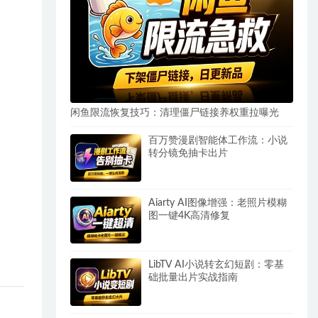
闲鱼限流恢复技巧：清理僵尸链接养权重拉曝光
百万赞漫剧智能体工作流：小说
转分镜免抽卡出片
Aiarty AI图像增强：老照片模糊
图一键4K高清修复
LibTV AI小说转玄幻短剧：零基
础批量出片实战指南