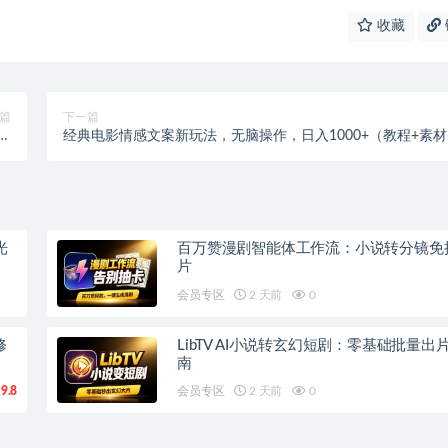
收藏
篇
下一篇
红
经典电影情感文案新玩法，无脑操作，日入1000+（教程+素
…
光
百万赞漫剧智能体工作流：小说转分镜免
片
会员专区
2 天前
0
修
LibTV AI小说转玄幻短剧：零基础批量出
南
9.8
会员专区
2 天前
0