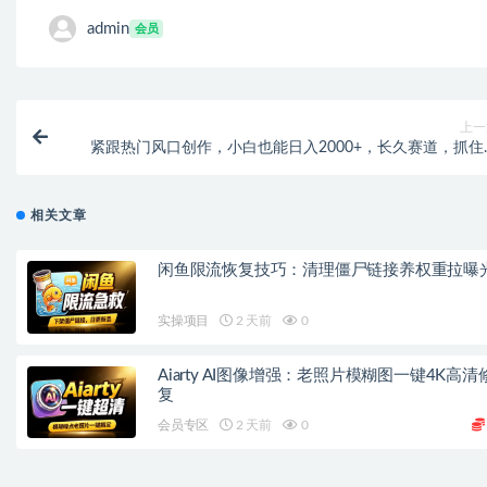
admin
会员
上一
紧跟热门风口创作，小白也能日入2000+，长久赛道，抓住
利，实现逆风翻
相关文章
闲鱼限流恢复技巧：清理僵尸链接养权重拉曝
实操项目
2 天前
0
Aiarty AI图像增强：老照片模糊图一键4K高清
复
会员专区
2 天前
0