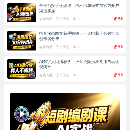
全平台投手变现课：四种出单模式加官方开户
渠道实操
会员专区
2 天前
0
9.8
抖音漫画图文新手赚钱：一人电脑十分钟批量
创作者分成
会员专区
2 天前
0
9.8
AI数字人口播教学：声音克隆形象复用自动变
现闭环
会员专区
2 天前
0
9.8