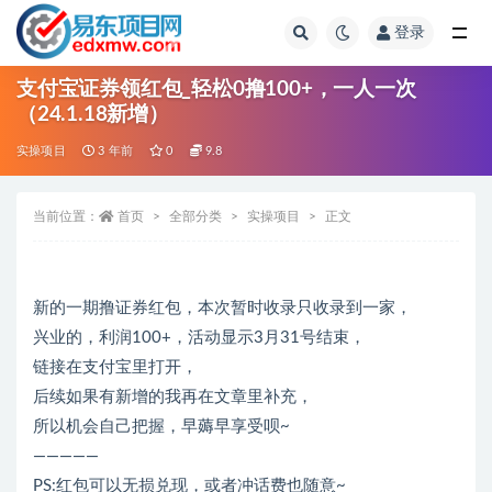
登录
全部
支付宝证券领红包_轻松0撸100+，一人一次
（24.1.18新增）
实操项目
3 年前
0
9.8
当前位置：
首页
全部分类
实操项目
正文
新的一期撸证券红包，本次暂时收录只收录到一家，
兴业的，利润100+，活动显示3月31号结束，
链接在支付宝里打开，
后续如果有新增的我再在文章里补充，
所以机会自己把握，早薅早享受呗~
—————
PS:红包可以无损兑现，或者冲话费也随意~