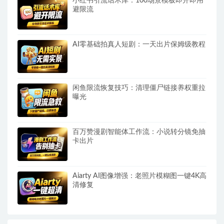
小红书引流话术库：100场景模板即开即用
避限流
AI零基础拍真人短剧：一天出片保姆级教程
闲鱼限流恢复技巧：清理僵尸链接养权重拉
曝光
百万赞漫剧智能体工作流：小说转分镜免抽
卡出片
Aiarty AI图像增强：老照片模糊图一键4K高
清修复