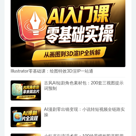
Illustrator零基础课：绘图特效3D渲IP一站通
古风AI短剧角色素材包：200套三视图提示
词预制
AI漫剧零出镜变现：小说转短视频全链路实
操