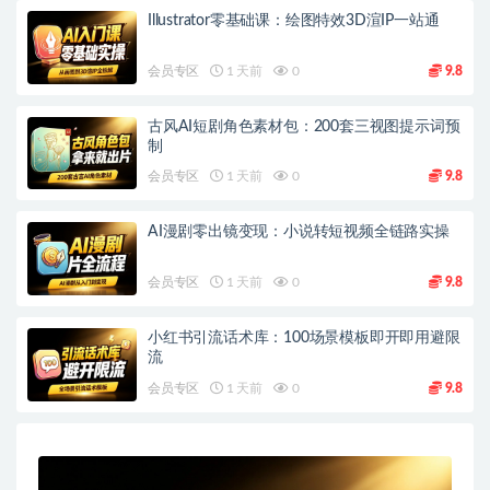
Illustrator零基础课：绘图特效3D渲IP一站通
会员专区
1 天前
0
9.8
古风AI短剧角色素材包：200套三视图提示词预
制
会员专区
1 天前
0
9.8
AI漫剧零出镜变现：小说转短视频全链路实操
会员专区
1 天前
0
9.8
小红书引流话术库：100场景模板即开即用避限
流
会员专区
1 天前
0
9.8