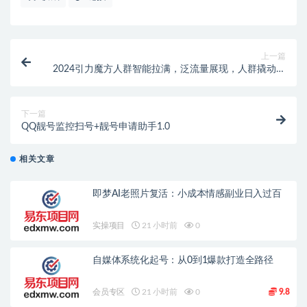
上一篇
2024引力魔方人群智能拉满，泛流量展现，人群撬动，
智能放量
下一篇
QQ靓号监控扫号+靓号申请助手1.0
相关文章
即梦AI老照片复活：小成本情感副业日入过百
实操项目
21 小时前
0
自媒体系统化起号：从0到1爆款打造全路径
会员专区
21 小时前
0
9.8