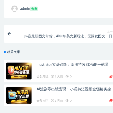
admin
会员
上一
抖音最新图文带货，AI中年美女新玩法，无脑发图文，日
100
相关文章
Illustrator零基础课：绘图特效3D渲IP一站通
会员专区
1 天前
0
AI漫剧零出镜变现：小说转短视频全链路实操
会员专区
1 天前
0