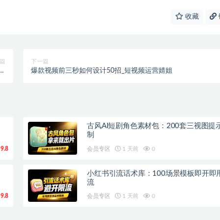
收藏
篇
下一篇
入
爆款视频前三秒如何设计50招_短视频运营婧姐
0+
古风AI短剧角色素材包：200套三视图提
制
9.8
会员专区
1 天前
0
小红书引流话术库：100场景模板即开即
流
9.8
会员专区
1 天前
0