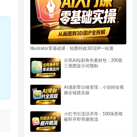
Illustrator零基础课：绘图特效3D渲IP一站通
古风AI短剧角色素材包：200套
三视图提示词预制
AI漫剧零出镜变现：小说转短视
频全链路实操
小红书引流话术库：100场景模
、
板即开即用避限流