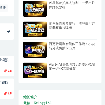
AI零基础拍真人短剧：一天出片
保姆级教程
链接
闲鱼限流恢复技巧：清理僵尸链
接养权重拉曝光
百万赞漫剧智能体工作流：小说
转分镜免抽卡出片
示词预
Aiarty AI图像增强：老照片模糊
图一键4K高清修复
9.8
用避限
9.8
站长简介
微信：Kellogg161