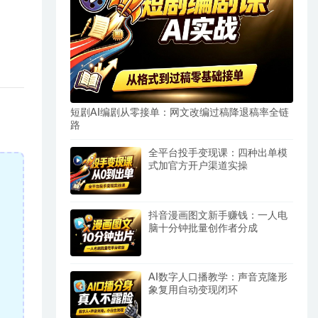
短剧AI编剧从零接单：网文改编过稿降退稿率全链
路
全平台投手变现课：四种出单模
式加官方开户渠道实操
抖音漫画图文新手赚钱：一人电
脑十分钟批量创作者分成
AI数字人口播教学：声音克隆形
象复用自动变现闭环