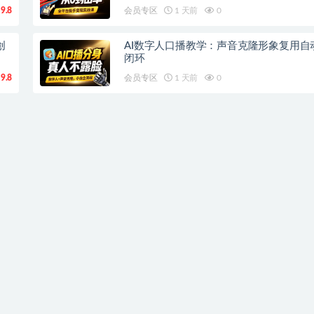
9.8
会员专区
1 天前
0
创
AI数字人口播教学：声音克隆形象复用自
闭环
9.8
会员专区
1 天前
0