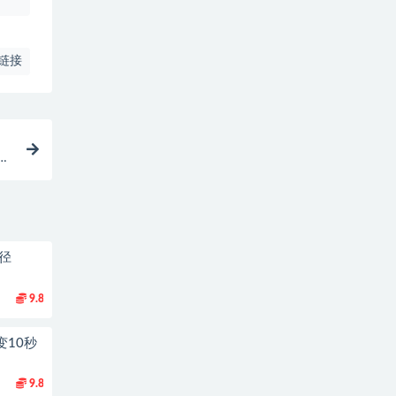
链接
用
径
9.8
变10秒
9.8