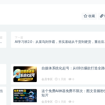
收藏
篇
下一篇
是
AI学习班2.0：从菜鸟到学霸，夯实基础从干货到硬货，重在应
案
（17节课）
自媒体系统化起号：从0到1爆款打造全路
会员专区
1 天前
0
钟出
这个免费AI神器免费不限次：图文音频秒
短片
会员专区
1 天前
0