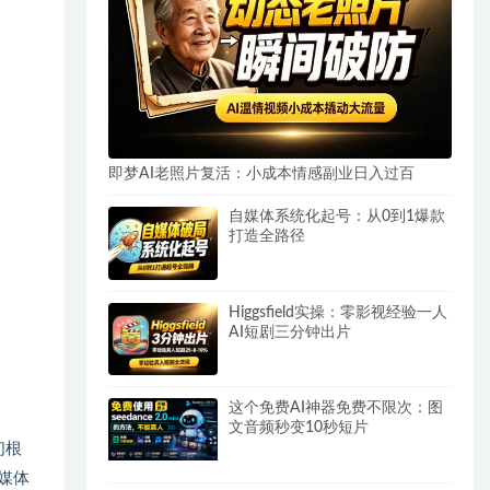
即梦AI老照片复活：小成本情感副业日入过百
自媒体系统化起号：从0到1爆款
打造全路径
Higgsfield实操：零影视经验一人
AI短剧三分钟出片
这个免费AI神器免费不限次：图
文音频秒变10秒短片
们根
媒体