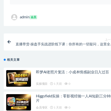
admin
会员
上一
直播带货·操盘手实战进阶线下课：你所有的一切疑问，这里全
答
相关文章
即梦AI老照片复活：小成本情感副业日入过百
实操项目
1 天前
0
Higgsfield实操：零影视经验一人AI短剧三分
片
会员专区
1 天前
0