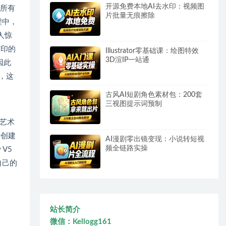
开源免费本地AI去水印：视频图
其所有
片批量无痕擦除
程中，
令人惊
打印的
Illustrator零基础课：绘图特效
3D渲IP一站通
，因此
加，这
古风AI短剧角色素材包：200套
三视图提示词预制
艺术
示创建
AI漫剧零出镜变现：小说转短视
频全链路实操
V5
自己的
站长简介
微信：Kellogg161