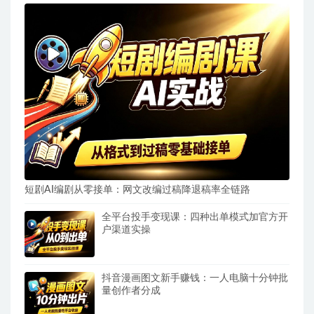
短剧AI编剧从零接单：网文改编过稿降退稿率全链路
全平台投手变现课：四种出单模式加官方开
户渠道实操
抖音漫画图文新手赚钱：一人电脑十分钟批
量创作者分成