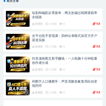
相关文章
短剧AI编剧从零接单：网文改编过稿降退稿率
全链路
会员专区
2 天前
0
9.8
全平台投手变现课：四种出单模式加官方开户
渠道实操
会员专区
2 天前
0
9.8
抖音漫画图文新手赚钱：一人电脑十分钟批量
创作者分成
会员专区
2 天前
0
9.8
AI数字人口播教学：声音克隆形象复用自动变
现闭环
会员专区
2 天前
0
9.8