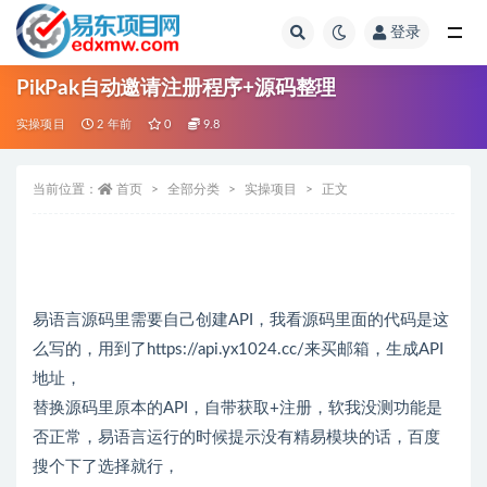
登录
全部
PikPak自动邀请注册程序+源码整理
实操项目
2 年前
0
9.8
当前位置：
首页
全部分类
实操项目
正文
易语言源码里需要自己创建API，我看源码里面的代码是这
么写的，用到了https://api.yx1024.cc/来买邮箱，生成API
地址，
替换源码里原本的API，自带获取+注册，软我没测功能是
否正常，易语言运行的时候提示没有精易模块的话，百度
搜个下了选择就行，