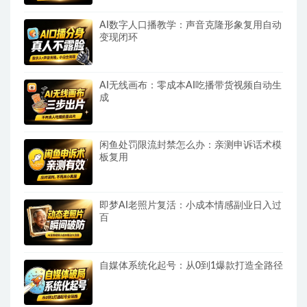
AI数字人口播教学：声音克隆形象复用自动
变现闭环
AI无线画布：零成本AI吃播带货视频自动生
成
闲鱼处罚限流封禁怎么办：亲测申诉话术模
板复用
即梦AI老照片复活：小成本情感副业日入过
百
自媒体系统化起号：从0到1爆款打造全路径