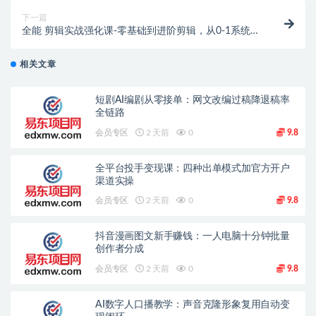
下一篇
全能 剪辑实战强化课-零基础到进阶剪辑，从0-1系统学
习，200节课程加强版！
相关文章
短剧AI编剧从零接单：网文改编过稿降退稿率
全链路
会员专区
2 天前
0
9.8
全平台投手变现课：四种出单模式加官方开户
渠道实操
会员专区
2 天前
0
9.8
抖音漫画图文新手赚钱：一人电脑十分钟批量
创作者分成
会员专区
2 天前
0
9.8
AI数字人口播教学：声音克隆形象复用自动变