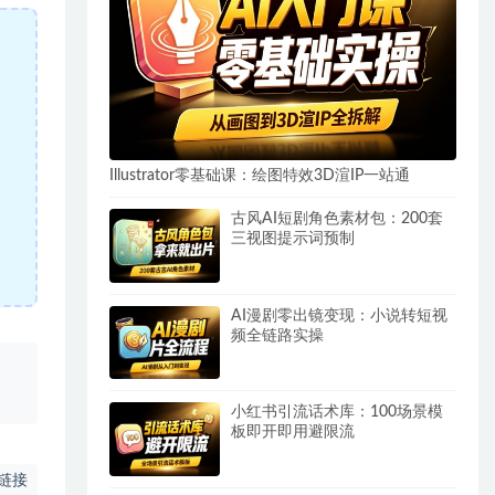
Illustrator零基础课：绘图特效3D渲IP一站通
古风AI短剧角色素材包：200套
三视图提示词预制
AI漫剧零出镜变现：小说转短视
频全链路实操
、
小红书引流话术库：100场景模
板即开即用避限流
链接