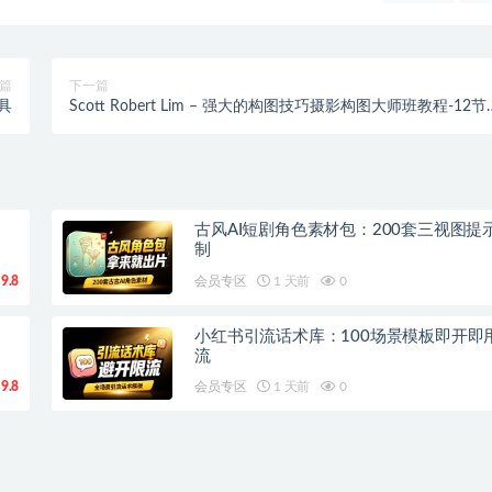
篇
下一篇
具
Scott Robert Lim – 强大的构图技巧摄影构图大师班教程-12节
中英字幕
古风AI短剧角色素材包：200套三视图提
制
9.8
会员专区
1 天前
0
小红书引流话术库：100场景模板即开即
流
9.8
会员专区
1 天前
0