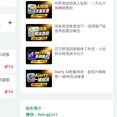
AI零基础拍真人短剧：一天出片
保姆级教程
课-
闲鱼限流恢复技巧：清理僵尸链
接养权重拉曝光
百万赞漫剧智能体工作流：小说
转分镜免抽卡出片
示词预
9.8
Aiarty AI图像增强：老照片模糊
图一键4K高清修复
用避限
9.8
站长简介
微信：Kellogg161