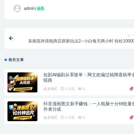
admin
会员
上一
东南亚跨境电商店群新玩法2—小白每天两小时 轻松10000
相关文章
短剧AI编剧从零接单：网文改编过稿降退稿率
链路
会员专区
1 天前
0
抖音漫画图文新手赚钱：一人电脑十分钟批量
作者分成
会员专区
1 天前
0