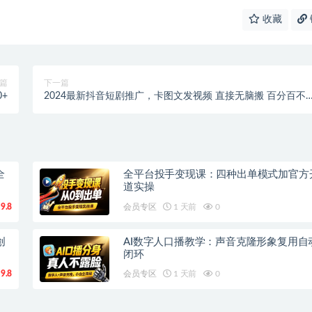
收藏
篇
下一篇
+
2024最新抖音短剧推广，卡图文发视频 直接无脑搬 百分百不
规 轻松月入1W+
全
全平台投手变现课：四种出单模式加官方
道实操
9.8
会员专区
1 天前
0
创
AI数字人口播教学：声音克隆形象复用自
闭环
9.8
会员专区
1 天前
0