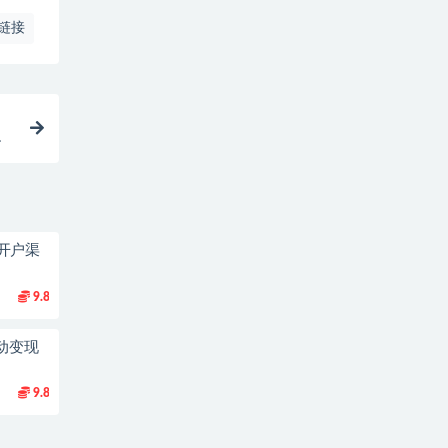
链接
违
开户渠
9.8
动变现
9.8