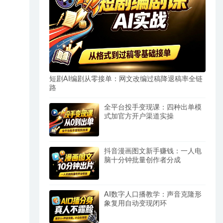
短剧AI编剧从零接单：网文改编过稿降退稿率全链
路
全平台投手变现课：四种出单模
式加官方开户渠道实操
抖音漫画图文新手赚钱：一人电
脑十分钟批量创作者分成
AI数字人口播教学：声音克隆形
象复用自动变现闭环