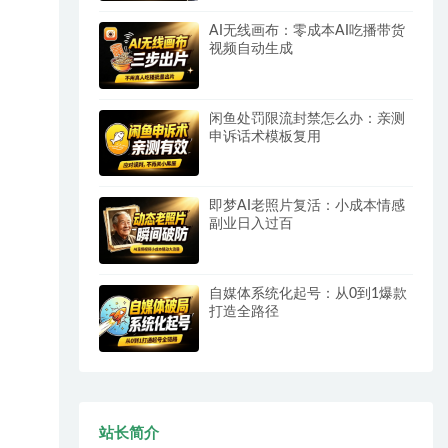
AI无线画布：零成本AI吃播带货
视频自动生成
闲鱼处罚限流封禁怎么办：亲测
申诉话术模板复用
即梦AI老照片复活：小成本情感
副业日入过百
自媒体系统化起号：从0到1爆款
打造全路径
站长简介