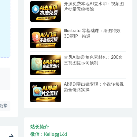
开源免费本地AI去水印：视频图
片批量无痕擦除
Illustrator零基础课：绘图特效
3D渲IP一站通
古风AI短剧角色素材包：200套
三视图提示词预制
、
AI漫剧零出镜变现：小说转短视
频全链路实操
链接
站长简介
微信：Kellogg161