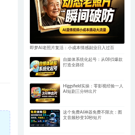
即梦AI老照片复活：小成本情感副业日入过百
自媒体系统化起号：从0到1爆款
打造全路径
Higgsfield实操：零影视经验一人
AI短剧三分钟出片
这个免费AI神器免费不限次：图
文音频秒变10秒短片