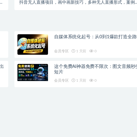
抖音无人直播项目，画中画新技巧，多种无人直播形式，案例
程
富，理论+实操
自媒体系统化起号：从0到1爆款打造全路
会员专区
1 天前
0
钟出
这个免费AI神器免费不限次：图文音频秒
短片
会员专区
1 天前
0