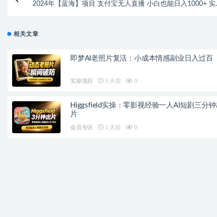
2024年【蓝海】项目 支付宝无人直播 小白也能日入1000+ 实操
教
相关文章
即梦AI老照片复活：小成本情感副业日入过百
实操项目
1 天前
0
Higgsfield实操：零影视经验一人AI短剧三分
片
会员专区
1 天前
0