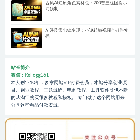
古风AI短剧角色素材包：200套三视图提示
词预制
AI漫剧零出镜变现：小说转短视频全链路实
操
站长简介
微信：Kellogg161
本人创业10年，多家网站VIP付费会员，本站分享创业项
目、创业教程、主题源码、电商教程、工具软件等也不断
的从淘宝购买很多教程和模板。 专门做了这个网站用来
分享这些精品付款资源。