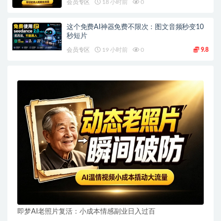
会员专区
18 小时前
0
这个免费AI神器免费不限次：图文音频秒变10
秒短片
会员专区
19 小时前
0
9.8
即梦AI老照片复活：小成本情感副业日入过百