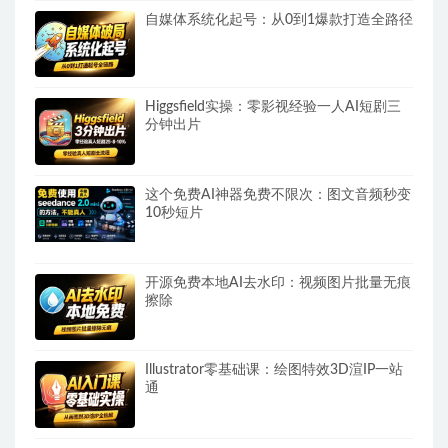
自媒体系统化起号：从0到1爆款打造全路径
Higgsfield实操：零影视经验一人AI短剧三
分钟出片
这个免费AI神器免费不限次：图文音频秒变
10秒短片
开源免费本地AI去水印：视频图片批量无痕
擦除
Illustrator零基础课：绘图特效3D渲IP一站
通