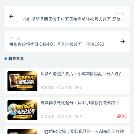
上一篇
小红书新号两天涨千粉五天接商单轻松月入过万 无脑搬
运玩法 小白也能轻…
下一篇
拼多多虚拟类目实操4.0：月入轻松过万，价值1980
相关文章
即梦AI老照片复活：小成本情感副业日入过百
实操项目
2 天前
0
自媒体系统化起号：从0到1爆款打造全路径
会员专区
2 天前
0
9.8
Higgsfield实操：零影视经验一人AI短剧三分钟