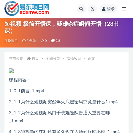
登录
全部
短视频-极简开悟课，疑难杂症瞬间开悟（28节
课）
实操项目
2 年前
0
9.8
当前位置：
首页
全部分类
实操项目
正文
课程内容：
1_0-1前言_1.mp4
2_1-1为什么短视频突然爆火底层密码究竟是什么1.mp4
3_1-2为什么短视频风口千载难逢队普通人重要在哪
_1.mp4
4_1-3短视频的红利还有多久现在入场到底晚不晚_1.mp4