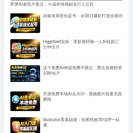
即梦AI老照片复活：小成本情感副业日入过百
自媒体系统化起号：从0到1爆款打造全路径
Higgsfield实操：零影视经验一人AI短剧三
分钟出片
这个免费AI神器免费不限次：图文音频秒变
10秒短片
开源免费本地AI去水印：视频图片批量无痕
擦除
Illustrator零基础课：绘图特效3D渲IP一站
通