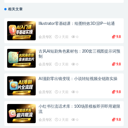
阵帮手
相关文章
Illustrator零基础课：绘图特效3D渲IP一站通
会员专区
2 天前
0
9.8
古风AI短剧角色素材包：200套三视图提示词预
制
会员专区
2 天前
0
9.8
AI漫剧零出镜变现：小说转短视频全链路实操
会员专区
2 天前
0
9.8
小红书引流话术库：100场景模板即开即用避限
流
会员专区
2 天前
0
9.8