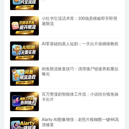
小红书引流话术库：100场景模板即开即用
避限流
AI零基础拍真人短剧：一天出片保姆级教程
闲鱼限流恢复技巧：清理僵尸链接养权重拉
曝光
百万赞漫剧智能体工作流：小说转分镜免抽
卡出片
Aiarty AI图像增强：老照片模糊图一键4K高
清修复