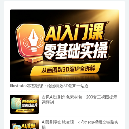
Illustrator零基础课：绘图特效3D渲IP一站通
古风AI短剧角色素材包：200套三视图提示
词预制
AI漫剧零出镜变现：小说转短视频全链路实
操