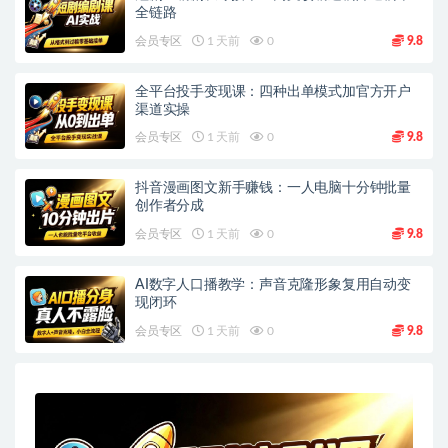
全链路
会员专区
1 天前
0
9.8
全平台投手变现课：四种出单模式加官方开户
渠道实操
会员专区
1 天前
0
9.8
抖音漫画图文新手赚钱：一人电脑十分钟批量
创作者分成
会员专区
1 天前
0
9.8
AI数字人口播教学：声音克隆形象复用自动变
现闭环
会员专区
1 天前
0
9.8