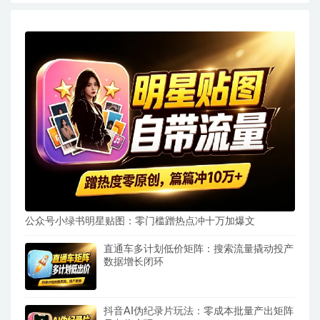
公众号小绿书明星贴图：零门槛蹭热点冲十万加爆文
直通车多计划低价矩阵：搜索流量撬动投产
数据增长闭环
抖音AI伪纪录片玩法：零成本批量产出矩阵