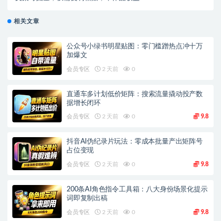
相关文章
公众号小绿书明星贴图：零门槛蹭热点冲十万
加爆文
会员专区
2 天前
0
直通车多计划低价矩阵：搜索流量撬动投产数
据增长闭环
会员专区
2 天前
0
9.8
抖音AI伪纪录片玩法：零成本批量产出矩阵号
占位变现
会员专区
2 天前
0
9.8
200条AI角色指令工具箱：八大身份场景化提示
词即复制出稿
会员专区
2 天前
0
9.8