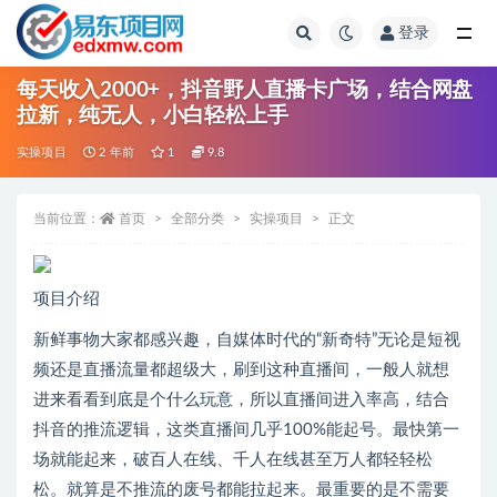
登录
全部
每天收入2000+，抖音野人直播卡广场，结合网盘
拉新，纯无人，小白轻松上手
实操项目
2 年前
1
9.8
当前位置：
首页
全部分类
实操项目
正文
项目介绍
新鲜事物大家都感兴趣，自媒体时代的“新奇特”无论是短视
频还是直播流量都超级大，刷到这种直播间，一般人就想
进来看看到底是个什么玩意，所以直播间进入率高，结合
抖音的推流逻辑，这类直播间几乎100%能起号。最快第一
场就能起来，破百人在线、千人在线甚至万人都轻轻松
松。就算是不推流的废号都能拉起来。最重要的是不需要