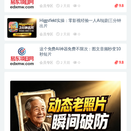
会员专区
2 天前
0
9.8
Higgsfield实操：零影视经验一人AI短剧三分钟
出片
会员专区
2 天前
0
这个免费AI神器免费不限次：图文音频秒变10
秒短片
会员专区
2 天前
0
9.8