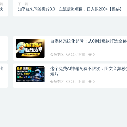
篇
下一篇
块
知乎红包问答搬砖3.0，主流蓝海项目，日入帐200+【揭秘】
自媒体系统化起号：从0到1爆款打造全路
会员专区
22 小时前
0
钟出
这个免费AI神器免费不限次：图文音频秒
短片
会员专区
23 小时前
0