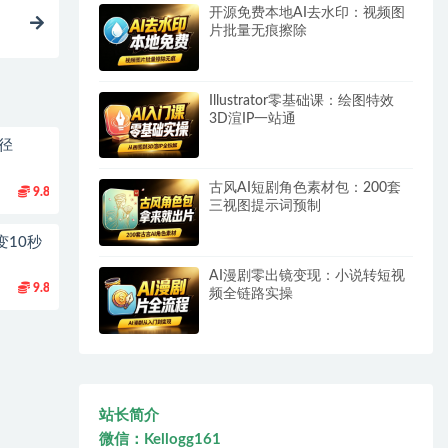
开源免费本地AI去水印：视频图
片批量无痕擦除
Illustrator零基础课：绘图特效
3D渲IP一站通
径
古风AI短剧角色素材包：200套
9.8
三视图提示词预制
变10秒
AI漫剧零出镜变现：小说转短视
9.8
频全链路实操
站长简介
微信：Kellogg161