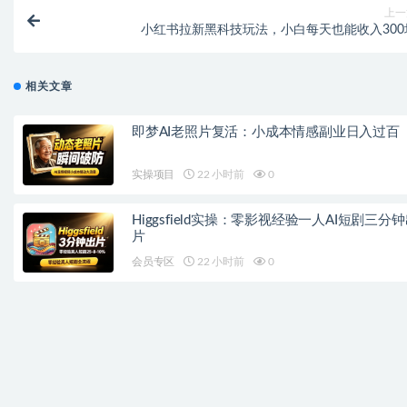
上一
小红书拉新黑科技玩法，小白每天也能收入300
相关文章
即梦AI老照片复活：小成本情感副业日入过百
实操项目
22 小时前
0
Higgsfield实操：零影视经验一人AI短剧三分
片
会员专区
22 小时前
0