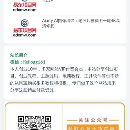
卡出片
Aiarty AI图像增强：老照片模糊图一键4K高
清修复
站长简介
微信：Kellogg161
本人创业10年，多家网站VIP付费会员，本站分享创业项
目、创业教程、主题源码、电商教程、工具软件等也不断
的从淘宝购买很多教程和模板。 专门做了这个网站用来
分享这些精品付款资源。