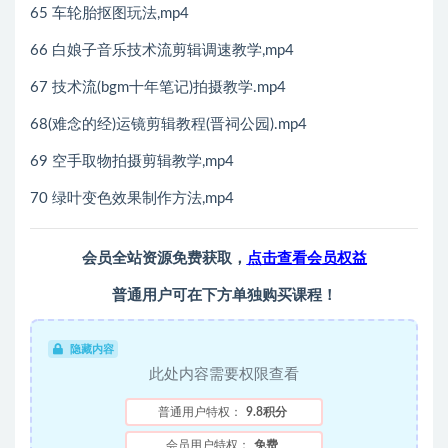
65 车轮胎抠图玩法,mp4
66 白娘子音乐技术流剪辑调速教学,mp4
67 技术流(bgm十年笔记)拍摄教学.mp4
68(难念的经)运镜剪辑教程(晋祠公园).mp4
69 空手取物拍摄剪辑教学,mp4
70 绿叶变色效果制作方法,mp4
会员全站资源免费获取，
点击查看会员权益
普通用户可在下方单独购买课程！
隐藏内容
此处内容需要权限查看
普通用户特权：
9.8积分
会员用户特权：
免费