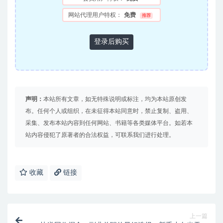
网站代理用户特权：
免费
推荐
登录后购买
声明：
本站所有文章，如无特殊说明或标注，均为本站原创发
布。任何个人或组织，在未征得本站同意时，禁止复制、盗用、
采集、发布本站内容到任何网站、书籍等各类媒体平台。如若本
站内容侵犯了原著者的合法权益，可联系我们进行处理。
收藏
链接
上一篇