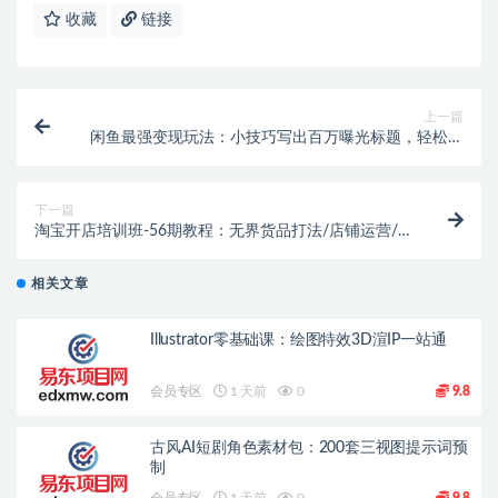
收藏
链接
上一篇
闲鱼最强变现玩法：小技巧写出百万曝光标题，轻松爆
单，销量倍增
下一篇
淘宝开店培训班-56期教程：无界货品打法/店铺运营/
消费者运营/案例诊断
相关文章
Illustrator零基础课：绘图特效3D渲IP一站通
会员专区
1 天前
0
9.8
古风AI短剧角色素材包：200套三视图提示词预
制