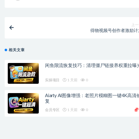
上一
得物视频号创作者激励计
相关文章
闲鱼限流恢复技巧：清理僵尸链接养权重拉曝
实操项目
1 天前
0
Aiarty AI图像增强：老照片模糊图一键4K高清
复
会员专区
1 天前
0