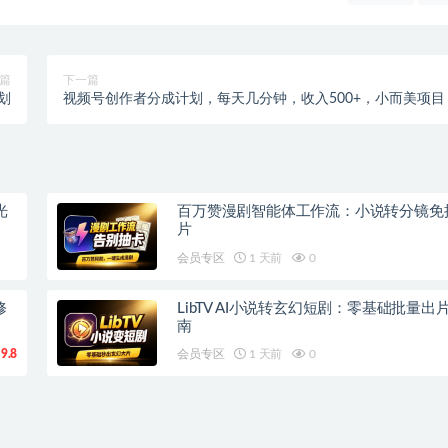
篇
下一篇
划
视频号创作者分成计划，每天几分钟，收入500+，小而美项目
光
百万赞漫剧智能体工作流：小说转分镜免
片
会员专区
1 天前
0
修
LibTV AI小说转玄幻短剧：零基础批量出
南
9.8
会员专区
1 天前
0