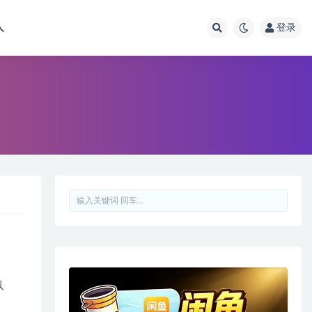
人
登录
以