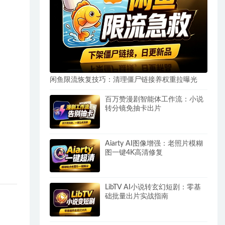
闲鱼限流恢复技巧：清理僵尸链接养权重拉曝光
百万赞漫剧智能体工作流：小说
转分镜免抽卡出片
Aiarty AI图像增强：老照片模糊
图一键4K高清修复
LibTV AI小说转玄幻短剧：零基
础批量出片实战指南