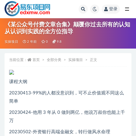
登录
全部
《某公众号付费文章合集》颠覆你过去所有的认知
从认识到实践的全方位指导
实操项目
2 年前
0
9.8
当前位置：
首页
全部分类
实操项目
正文
课程大纲
20230413-99%的人都没意识到，可不止价值观不同这么
简单
20230424-他用 3 年从 0 做到两亿，他说万叔你也能上千
万
20230502-外资银行高端金融女，转行做风水命理