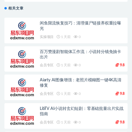
相关文章
闲鱼限流恢复技巧：清理僵尸链接养权重拉曝
光
实操项目
1 天前
0
百万赞漫剧智能体工作流：小说转分镜免抽卡
出片
会员专区
1 天前
0
9.8
Aiarty AI图像增强：老照片模糊图一键4K高清
修复
会员专区
1 天前
0
9.8
LibTV AI小说转玄幻短剧：零基础批量出片实战
指南
会员专区
1 天前
0
9.8