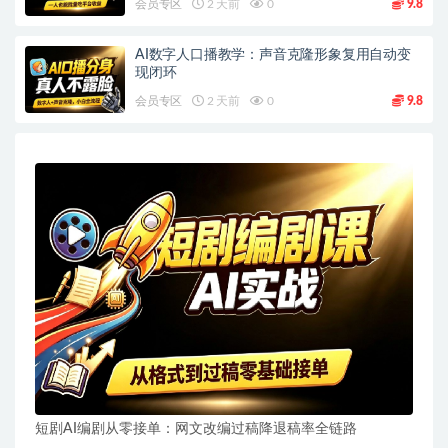
会员专区
2 天前
0
9.8
AI数字人口播教学：声音克隆形象复用自动变
现闭环
会员专区
2 天前
0
9.8
短剧AI编剧从零接单：网文改编过稿降退稿率全链路