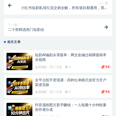
上一篇
小红书短剧私域引流交易全解，所有项目都通用，简单
操作所需资源都给你
下一篇
二十部精选热门短剧合
相关文章
短剧AI编剧从零接单：网文改编过稿降退稿率
全链路
会员专区
2 天前
0
9.8
全平台投手变现课：四种出单模式加官方开户
渠道实操
会员专区
2 天前
0
9.8
抖音漫画图文新手赚钱：一人电脑十分钟批量
创作者分成