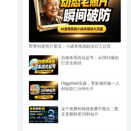
即梦AI老照片复活：小成本情感副业日入过百
自媒体系统化起号：从0到1爆款
打造全路径
Higgsfield实操：零影视经验一人
AI短剧三分钟出片
这个免费AI神器免费不限次：图
文音频秒变10秒短片