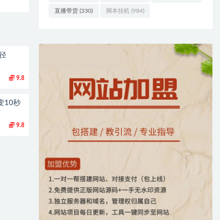
直播带货
(330)
脚本挂机
(984)
径
9.8
变10秒
9.8