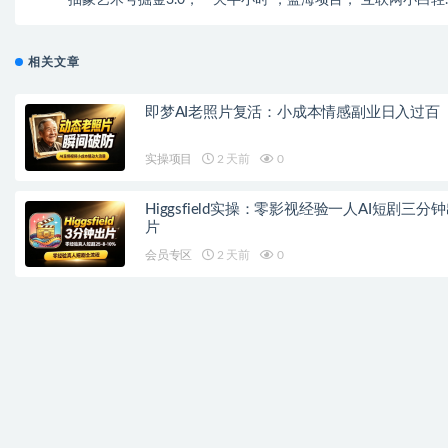
抽象艺术号掘金3.0，一天半小时 ，蓝海项目， 互联网小白轻
上手，轻松
相关文章
即梦AI老照片复活：小成本情感副业日入过百
实操项目
2 天前
0
Higgsfield实操：零影视经验一人AI短剧三分
片
会员专区
2 天前
0