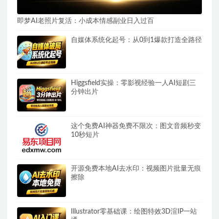
即梦AI老照片复活：小成本情感副业日入过百
自媒体系统化起号：从0到1爆款打造全路径
Higgsfield实操：零影视经验一人AI短剧三
分钟出片
这个免费AI神器免费不限次：图文音频秒变
10秒短片
开源免费本地AI去水印：视频图片批量无痕
擦除
Illustrator零基础课：绘图特效3D渲IP一站