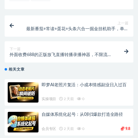
上一篇
最新番茄+常读+蛋花+头条六合一掘金挂机助手，单机
一天15-50+【挂机脚本+使用教程】
下一篇
外面收费688的正版放飞直播转播录播神器，不限流防
封号支持多平台直播软件【直播脚本+详细教程】
相关文章
即梦AI老照片复活：小成本情感副业日入过百
实操项目
2 天前
0
自媒体系统化起号：从0到1爆款打造全路径
会员专区
2 天前
0
9.8