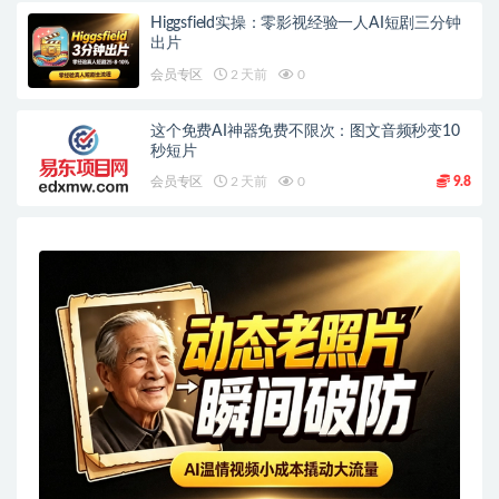
Higgsfield实操：零影视经验一人AI短剧三分钟
出片
会员专区
2 天前
0
这个免费AI神器免费不限次：图文音频秒变10
秒短片
会员专区
2 天前
0
9.8