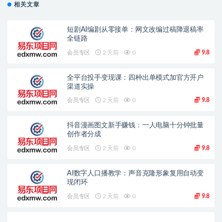
相关文章
短剧AI编剧从零接单：网文改编过稿降退稿率
全链路
会员专区
2 天前
0
9.8
全平台投手变现课：四种出单模式加官方开户
渠道实操
会员专区
2 天前
0
9.8
抖音漫画图文新手赚钱：一人电脑十分钟批量
创作者分成
会员专区
2 天前
0
9.8
AI数字人口播教学：声音克隆形象复用自动变
现闭环
会员专区
2 天前
0
9.8