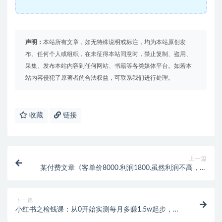
声明：
本站所有文章，如无特殊说明或标注，均为本站原创发
布。任何个人或组织，在未征得本站同意时，禁止复制、盗用、
采集、发布本站内容到任何网站、书籍等各类媒体平台。如若本
站内容侵犯了原著者的合法权益，可联系我们进行处理。
收藏
链接
上一篇
某付费文章《客单价8000.利润1800.虽然利润不高，但
是不怕退货》
下一篇
小红书之检钱课：从0开始实测每月多赚1.5w起步，赚
钱真的太简单了（98节）