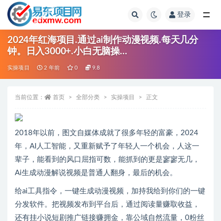
登录
全部
2024年红海项目.通过ai制作动漫视频.每天几分
钟。日入3000+.小白无脑操…
实操项目
2 年前
0
9.8
当前位置：
首页
全部分类
实操项目
正文
2018年以前，图文自媒体成就了很多年轻的富豪，2024
年，AI人工智能，又重新赋予了年轻人一个机会，人这一
辈子，能看到的风口屈指可数，能抓到的更是寥寥无几，
Ai生成动漫解说视频是普通人翻身，最后的机会。
给ai工具指令，一键生成动漫视频，加持我给到你们的一键
分发软件。把视频发布到平台后，通过阅读量赚取收益，
还有挂小说短剧推广链接赚拥金，靠公域自然流量，0粉丝