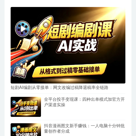
短剧AI编剧从零接单：网文改编过稿降退稿率全链路
全平台投手变现课：四种出单模式加官方开
户渠道实操
抖音漫画图文新手赚钱：一人电脑十分钟批
量创作者分成