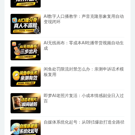
AI数字人口播教学：声音克隆形象复用自动
变现闭环
AI无线画布：零成本AI吃播带货视频自动生
成
闲鱼处罚限流封禁怎么办：亲测申诉话术模
板复用
即梦AI老照片复活：小成本情感副业日入过
百
自媒体系统化起号：从0到1爆款打造全路径