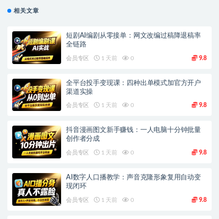
相关文章
短剧AI编剧从零接单：网文改编过稿降退稿率
全链路
会员专区
1 天前
0
9.8
全平台投手变现课：四种出单模式加官方开户
渠道实操
会员专区
1 天前
0
9.8
抖音漫画图文新手赚钱：一人电脑十分钟批量
创作者分成
会员专区
1 天前
0
9.8
AI数字人口播教学：声音克隆形象复用自动变
现闭环
会员专区
1 天前
0
9.8