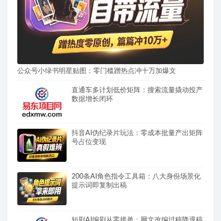
公众号小绿书明星贴图：零门槛蹭热点冲十万加爆文
直通车多计划低价矩阵：搜索流量撬动投产
数据增长闭环
抖音AI伪纪录片玩法：零成本批量产出矩阵
号占位变现
200条AI角色指令工具箱：八大身份场景化
提示词即复制出稿
短剧AI编剧从零接单：网文改编过稿降退稿