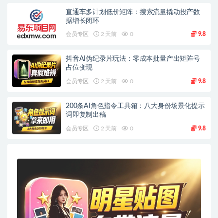
直通车多计划低价矩阵：搜索流量撬动投产数
据增长闭环
会员专区
2 天前
0
9.8
抖音AI伪纪录片玩法：零成本批量产出矩阵号
占位变现
会员专区
2 天前
0
9.8
200条AI角色指令工具箱：八大身份场景化提示
词即复制出稿
会员专区
2 天前
0
9.8