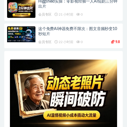
Higgsfield实操：零影视经验一人AI短剧三分钟
出片
会员专区
21 小时前
0
这个免费AI神器免费不限次：图文音频秒变10
秒短片
会员专区
22 小时前
0
9.8