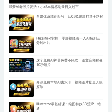
即梦AI老照片复活：小成本情感副业日入过百
自媒体系统化起号：从0到1爆款打造全路径
Higgsfield实操：零影视经验一人AI短剧三
分钟出片
这个免费AI神器免费不限次：图文音频秒变
10秒短片
开源免费本地AI去水印：视频图片批量无痕
擦除
Illustrator零基础课：绘图特效3D渲IP一站
通