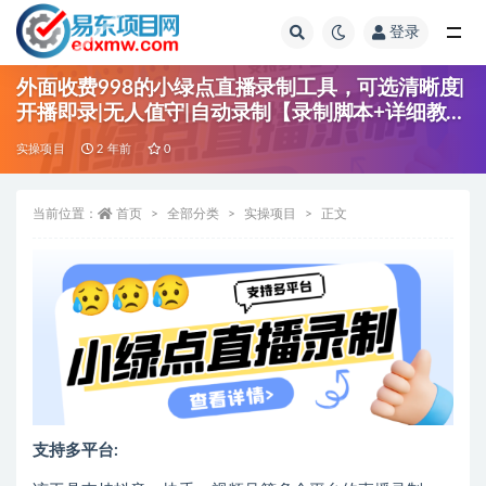
登录
全部
外面收费998的小绿点直播录制工具，可选清晰度|
开播即录|无人值守|自动录制【录制脚本+详细教
程】
实操项目
2 年前
0
当前位置：
首页
全部分类
实操项目
正文
支持多平台: