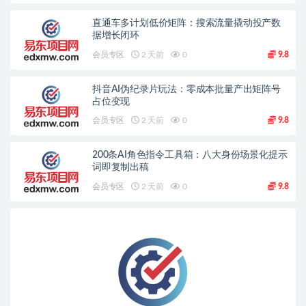
直通车多计划低价矩阵：搜索流量撬动投产数
据增长闭环
会员专区
2 天前
0
9.8
抖音AI伪纪录片玩法：零成本批量产出矩阵号
占位变现
会员专区
2 天前
0
9.8
200条AI角色指令工具箱：八大身份场景化提示
词即复制出稿
会员专区
2 天前
0
9.8