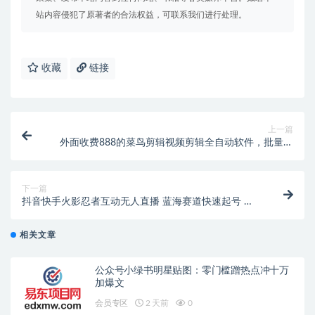
站内容侵犯了原著者的合法权益，可联系我们进行处理。
收藏
链接
上一篇
外面收费888的菜鸟剪辑视频剪辑全自动软件，批量剪
辑去重+去水印+背景虚化+ai智能配音【永久脚本+详细
教程】
下一篇
抖音快手火影忍者互动无人直播 蓝海赛道快速起号 日
入5000+教程+软件+素材
相关文章
公众号小绿书明星贴图：零门槛蹭热点冲十万
加爆文
会员专区
2 天前
0