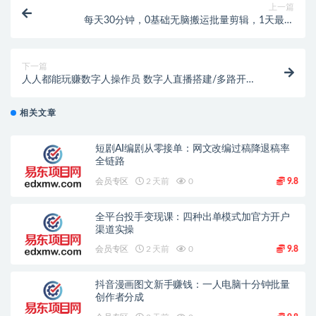
上一篇
每天30分钟，0基础无脑搬运批量剪辑，1天最高
1514.48？
下一篇
人人都能玩赚数字人操作员 数字人直播搭建/多路开播/
选品技巧/0-1开播流程
相关文章
短剧AI编剧从零接单：网文改编过稿降退稿率
全链路
会员专区
2 天前
0
9.8
全平台投手变现课：四种出单模式加官方开户
渠道实操
会员专区
2 天前
0
9.8
抖音漫画图文新手赚钱：一人电脑十分钟批量
创作者分成