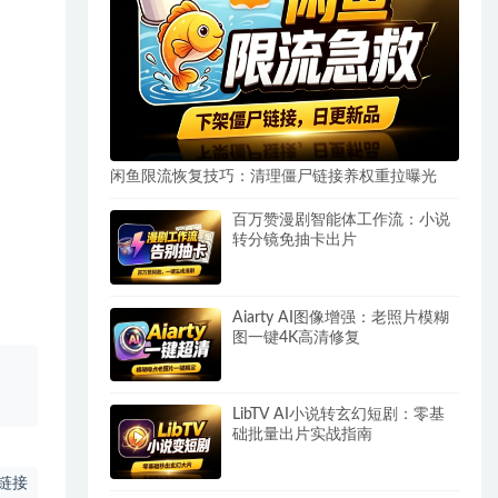
闲鱼限流恢复技巧：清理僵尸链接养权重拉曝光
百万赞漫剧智能体工作流：小说
转分镜免抽卡出片
Aiarty AI图像增强：老照片模糊
图一键4K高清修复
、
LibTV AI小说转玄幻短剧：零基
础批量出片实战指南
链接