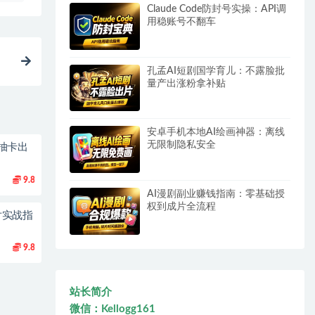
Claude Code防封号实操：API调
用稳账号不翻车
？
孔孟AI短剧国学育儿：不露脸批
量产出涨粉拿补贴
安卓手机本地AI绘画神器：离线
无限制隐私安全
抽卡出
9.8
AI漫剧副业赚钱指南：零基础授
权到成片全流程
片实战指
9.8
站长简介
微信：Kellogg161