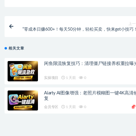
上一
“零成本日赚600+！每天50分钟，轻松买卖，快来get小技巧！
相关文章
闲鱼限流恢复技巧：清理僵尸链接养权重拉曝
实操项目
1 天前
0
Aiarty AI图像增强：老照片模糊图一键4K高清
复
会员专区
1 天前
0