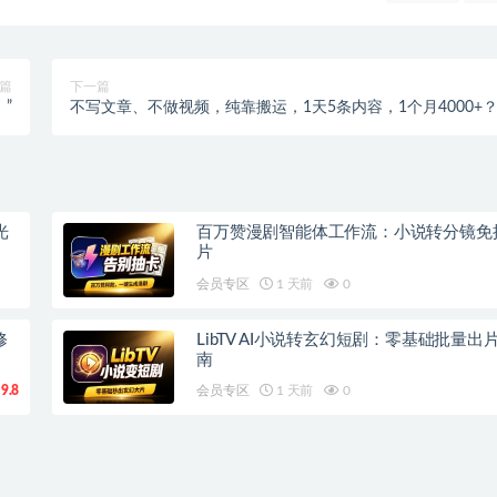
篇
下一篇
”
不写文章、不做视频，纯靠搬运，1天5条内容，1个月4000+
光
百万赞漫剧智能体工作流：小说转分镜免
片
会员专区
1 天前
0
修
LibTV AI小说转玄幻短剧：零基础批量出
南
9.8
会员专区
1 天前
0