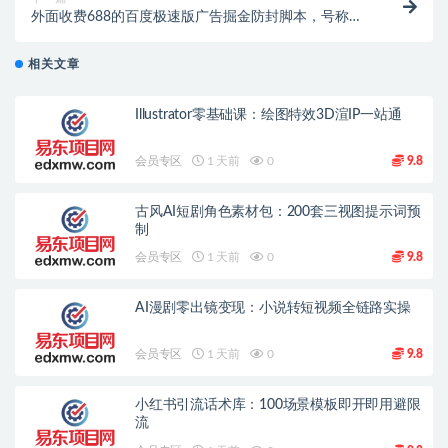
外面收费688的百度极速版广告掘金防封脚本，号称单
号一天10+【防封脚本+使用教程】
相关文章
Illustrator零基础课：绘图特效3D渲IP一站通
会员专区
1 天前
0
9.8
古风AI短剧角色素材包：200套三视图提示词预
制
会员专区
1 天前
0
9.8
AI漫剧零出镜变现：小说转短视频全链路实操
会员专区
1 天前
0
9.8
小红书引流话术库：100场景模板即开即用避限
流