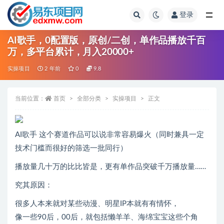
登录
全部
AI歌手，0配置版，原创/二创，单作品播放千百
万，多平台累计，月入20000+
实操项目
2 年前
0
9.8
当前位置：
首页
全部分类
实操项目
正文
AI歌手 这个赛道作品可以说非常容易爆火（同时兼具一定
技术门槛而很好的筛选一批同行）
播放量几十万的比比皆是，更有单作品突破千万播放量……
究其原因：
很多人本来就对某些动漫、明星IP本就有有情怀，
像一些90后，00后，就包括懒羊羊、海绵宝宝这些个角