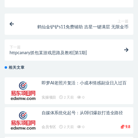
上一篇
鹤仙金铲铲s11免费辅助 吉星一键满层 无限金币
下一篇
httpcanary抓包某游戏思路及教程[第1期]
相关文章
即梦AI老照片复活：小成本情感副业日入过百
实操项目
2 天前
0
自媒体系统化起号：从0到1爆款打造全路径
会员专区
2 天前
0
9.8