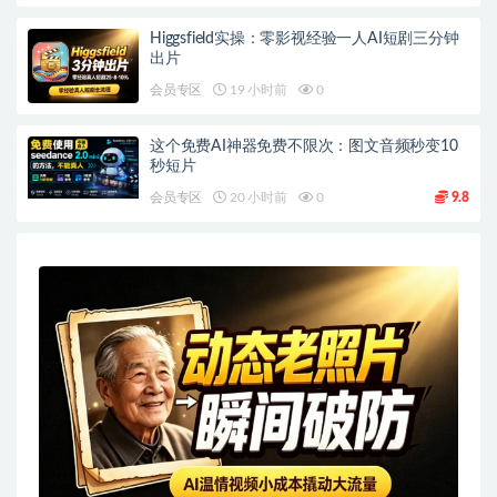
Higgsfield实操：零影视经验一人AI短剧三分钟
出片
会员专区
19 小时前
0
这个免费AI神器免费不限次：图文音频秒变10
秒短片
会员专区
20 小时前
0
9.8