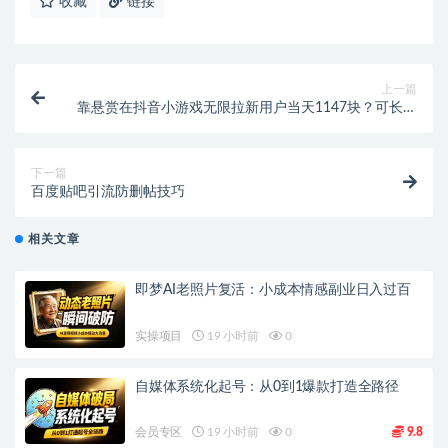
收藏
链接
上一篇
靠悬赏在抖音小游戏无限拉新用户当天1147块？可长期
玩转拉新，可放大充场工作室批量玩法
下一篇
百度贴吧引流防删帖技巧
相关文章
即梦AI老照片复活：小成本情感副业日入过百
实操项目
19 小时前
0
自媒体系统化起号：从0到1爆款打造全路径
会员专区
19 小时前
0
9.8