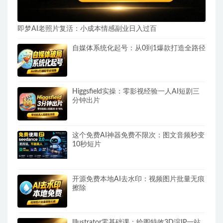
即梦AI老照片复活：小成本情感副业日入过百
自媒体系统化起号：从0到1爆款打造全路径
Higgsfield实操：零影视经验一人AI短剧三
分钟出片
这个免费AI神器免费不限次：图文音频秒变
10秒短片
开源免费本地AI去水印：视频图片批量无痕
擦除
Illustrator零基础课：绘图特效3D渲IP一站