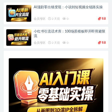
AI漫剧零出镜变现：小说转短视频全链路实操
会员专区
2 天前
0
9.8
小红书引流话术库：100场景模板即开即用避限
流
会员专区
2 天前
0
9.8