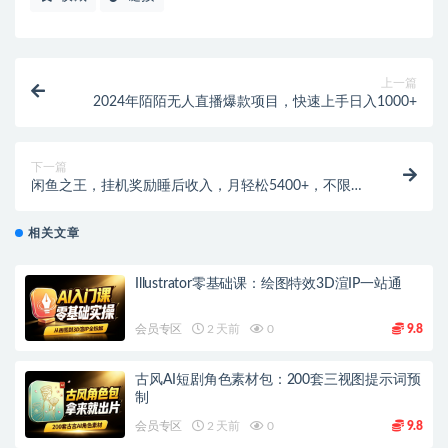
上一篇
2024年陌陌无人直播爆款项目，快速上手日入1000+
下一篇
闲鱼之王，挂机奖励睡后收入，月轻松5400+，不限男
女人人可做的
相关文章
Illustrator零基础课：绘图特效3D渲IP一站通
会员专区
2 天前
0
9.8
古风AI短剧角色素材包：200套三视图提示词预
制
会员专区
2 天前
0
9.8