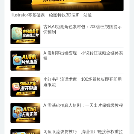
Illustrator零基础课：绘图特效3D渲IP一站通
古风AI短剧角色素材包：200套三视图提示
词预制
AI漫剧零出镜变现：小说转短视频全链路实
操
小红书引流话术库：100场景模板即开即用
避限流
AI零基础拍真人短剧：一天出片保姆级教程
闲鱼限流恢复技巧：清理僵尸链接养权重拉