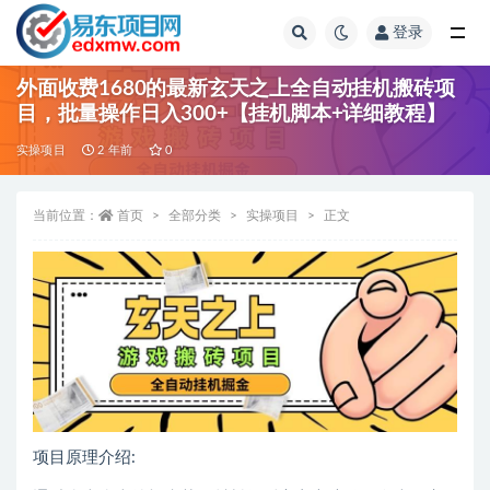
登录
全部
外面收费1680的最新玄天之上全自动挂机搬砖项
目，批量操作日入300+【挂机脚本+详细教程】
实操项目
2 年前
0
当前位置：
首页
全部分类
实操项目
正文
项目原理介绍: