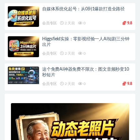
自媒体系统化起号：从0到1爆款打造全路径
会员专区
2 天前
0
9.8
Higgsfield实操：零影视经验一人AI短剧三分钟
出片
会员专区
2 天前
0
这个免费AI神器免费不限次：图文音频秒变10
秒短片
会员专区
2 天前
0
9.8