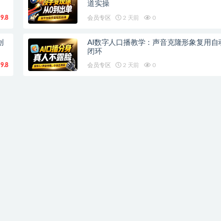
道实操
9.8
会员专区
2 天前
0
创
AI数字人口播教学：声音克隆形象复用自
闭环
9.8
会员专区
2 天前
0