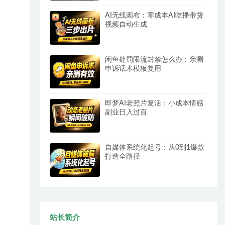
AI无线画布：零成本AI吃播带货
视频自动生成
闲鱼处罚限流封禁怎么办：亲测
申诉话术模板复用
即梦AI老照片复活：小成本情感
副业日入过百
自媒体系统化起号：从0到1爆款
打造全路径
站长简介