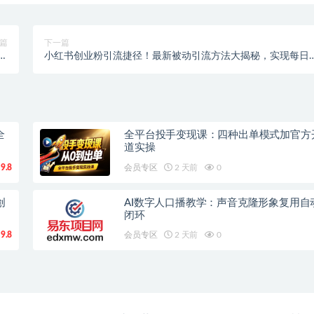
篇
下一篇
入
小红书创业粉引流捷径！最新被动引流方法大揭秘，实现每日
0+
300+精准引流
全
全平台投手变现课：四种出单模式加官方
道实操
9.8
会员专区
2 天前
0
创
AI数字人口播教学：声音克隆形象复用自
闭环
9.8
会员专区
2 天前
0