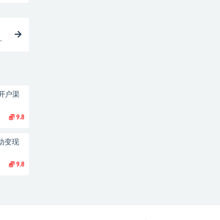
开户渠
9.8
动变现
9.8