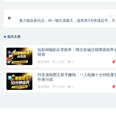
上一
暴力掘金新玩法，AI一键生成爆文，超简单3天快速起号，月
600
相关文章
短剧AI编剧从零接单：网文改编过稿降退稿率
链路
会员专区
2 天前
0
抖音漫画图文新手赚钱：一人电脑十分钟批量
作者分成
会员专区
2 天前
0