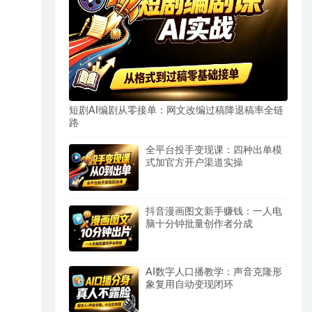
短剧AI编剧从零接单：网文改编过稿降退稿率全链
路
全平台投手变现课：四种出单模
式加官方开户渠道实操
抖音漫画图文新手赚钱：一人电
脑十分钟批量创作者分成
AI数字人口播教学：声音克隆形
象复用自动变现闭环