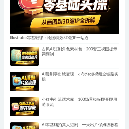
Illustrator零基础课：绘图特效3D渲IP一站通
古风AI短剧角色素材包：200套三视图提示
词预制
AI漫剧零出镜变现：小说转短视频全链路实
操
小红书引流话术库：100场景模板即开即用
避限流
AI零基础拍真人短剧：一天出片保姆级教程