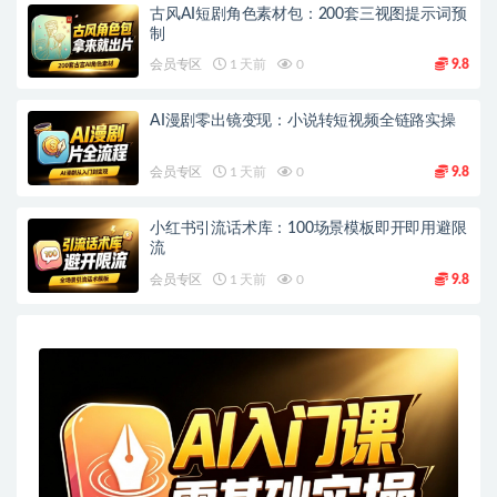
古风AI短剧角色素材包：200套三视图提示词预
制
会员专区
1 天前
0
9.8
AI漫剧零出镜变现：小说转短视频全链路实操
会员专区
1 天前
0
9.8
小红书引流话术库：100场景模板即开即用避限
流
会员专区
1 天前
0
9.8