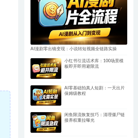
AI漫剧零出镜变现：小说转短视频全链路实操
小红书引流话术库：100场景模
板即开即用避限流
AI零基础拍真人短剧：一天出片
保姆级教程
闲鱼限流恢复技巧：清理僵尸链
接养权重拉曝光