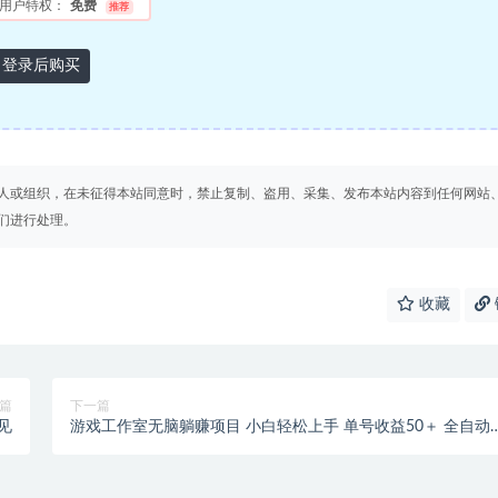
用户特权：
免费
推荐
登录后购买
人或组织，在未征得本站同意时，禁止复制、盗用、采集、发布本站内容到任何网站
们进行处理。
收藏
篇
下一篇
见
游戏工作室无脑躺赚项目 小白轻松上手 单号收益50＋ 全自动
机 可矩阵批量操作