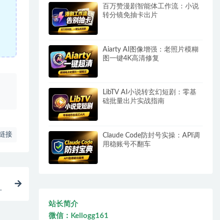
百万赞漫剧智能体工作流：小说
转分镜免抽卡出片
Aiarty AI图像增强：老照片模糊
图一键4K高清修复
、
LibTV AI小说转玄幻短剧：零基
础批量出片实战指南
链接
Claude Code防封号实操：API调
用稳账号不翻车
挂
站长简介
微信：Kellogg161