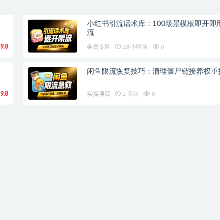
小红书引流话术库：100场景模板即开即
流
9.8
会员专区
23 小时前
0
闲鱼限流恢复技巧：清理僵尸链接养权重
9.8
实操项目
2 天前
0