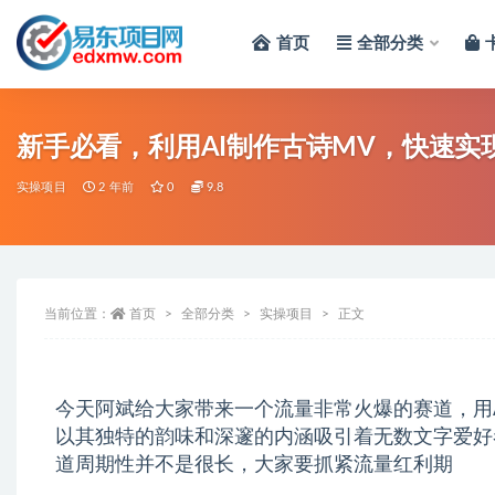
首页
全部分类
全部
新手必看，利用AI制作古诗MV，快速实
实操项目
2 年前
0
9.8
当前位置：
首页
全部分类
实操项目
正文
今天阿斌给大家带来一个流量非常火爆的赛道，用
以其独特的韵味和深邃的内涵吸引着无数文字爱好
道周期性并不是很长，大家要抓紧流量红利期