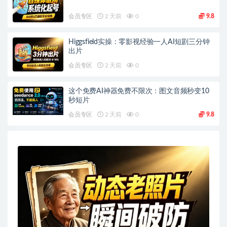
会员专区
2 天前
0
9.8
Higgsfield实操：零影视经验一人AI短剧三分钟
出片
会员专区
2 天前
0
这个免费AI神器免费不限次：图文音频秒变10
秒短片
会员专区
2 天前
0
9.8