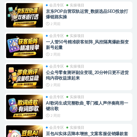
会员专区
实操项目
京东POP自营双轨运营_数据选品SEO投放打
爆链路实操
2 周前
会员专区
实操项目
一人管50号精准获客矩阵_风控隔离爆款裂变
新号起量
2 周前
会员专区
实操项目
公众号零食测评副业变现_20分钟日更不进货
纯内容收益滚起来
2 周前
会员专区
实操项目
AI歌词生成完整歌曲_零门槛人声伴奏商用一
键出歌
2 周前
会员专区
实操项目
豆包AI实体店降本增效_文案客服促销爆款套