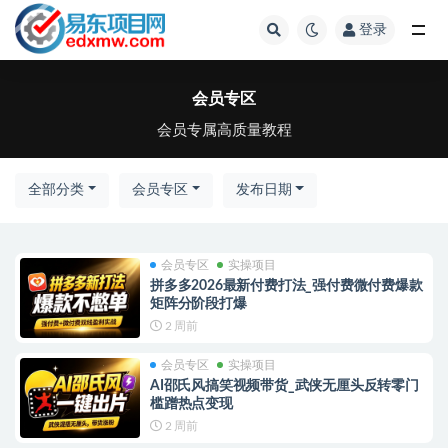
登录
全部
会员专区
会员专属高质量教程
全部分类
会员专区
发布日期
会员专区
实操项目
拼多多2026最新付费打法_强付费微付费爆款
矩阵分阶段打爆
2 周前
会员专区
实操项目
AI邵氏风搞笑视频带货_武侠无厘头反转零门
槛蹭热点变现
2 周前