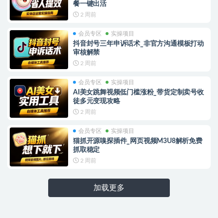
餐一键出活
2 周前
会员专区
实操项目
抖音封号三年申诉话术_非官方沟通模板打动
审核解禁
2 周前
会员专区
实操项目
AI美女跳舞视频低门槛涨粉_带货定制卖号收
徒多元变现攻略
2 周前
会员专区
实操项目
猫抓开源嗅探插件_网页视频M3U8解析免费
抓取稳定
2 周前
加载更多